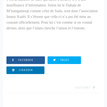
insuffisance d’information. Selon lui le Dahala de
M’tsangamouji comme celui de Sada, sont dans l’association
Imany Kadri. Il s’étonne que celle-ci n’a pas été mise au
courant officiellement. Pour lui c’est comme si on voulait
diviser, alors que l’islam cherche l’union et l’entente.
FACEBOOK
TWEET
LINKEDIN
ARTICLE SUIVANT
SUIVANT