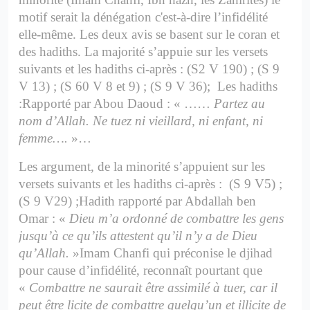
motif serait la dénégation c'est-à-dire l’infidélité
elle-même.
Les deux avis se basent sur le coran et
des hadiths.
La majorité s’appuie sur les versets
suivants et les hadiths ci-après :
(S2 V 190) ; (S 9
V 13) ; (S 60 V 8 et 9) ; (S 9 V 36);
Les hadiths
:
Rapporté par Abou Daoud : « ……
Partez au
nom d’Allah. Ne tuez ni vieillard, ni enfant, ni
femme….
»…
Les argument, de la minorité s’appuient sur les
versets suivants et les hadiths ci-après :
(S 9 V5) ;
(S 9 V29) ;
Hadith rapporté par Abdallah ben
Omar : «
Dieu m’a ordonné de combattre les gens
jusqu’à ce qu’ils attestent qu’il n’y a de Dieu
qu’Allah.
»
Imam Chanfi qui préconise le djihad
pour cause d’infidélité, reconnaît pourtant que
«
Combattre ne saurait être assimilé à tuer, car il
peut être licite de combattre quelqu’un et illicite de