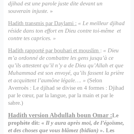
djihad est une parole juste dite devant un
souverain injuste.
»
Hadith transmis par Daylami :
« Le meilleur djihad
réside dans ton effort en Dieu contre toi-même et
contre tes caprices. »
Hadith rapporté par bouhari et mouslim
:
« Dieu
m’a ordonné de combattre les gens jusqu’à ce
qu’ils attestent qu’il n’y a de Dieu qu’Allah et que
Muhammad est son envoyé, qu’ils fassent la prière
et acquittent l’aumône légale…. »
(Selon
Averroès : Le djihad se divise en 4 formes : Djihad
par le cœur, par la langue, par la main et par le
sabre.)
Hadith version Abdullah boun Omar :
Le
prophète dit: «
Il y aura après moi, de l’égoïsme,
et des choses que vous blâmez (bidian)
». Les