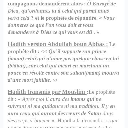
compagnons demandèrent alors :
Ô Envoyé de
Dieu, qu’ordonnes tu à celui qui parmi nous
verra cela
? et le prophète de répondre.
« Vous
donnerez ce que l’on vous doit et vous
demanderez à Dieu ce qui vous est dû .
»
Hadith version Abdullah boun Abbas :
Le
prophète dit : <<
Qu’il supporte son prince
(imam) celui qui n’aime pas quelque chose en lui
(bidian), car celui qui meurt en marchant un
pouce en révolte contre son sultan(imam) mourra
d’une mort jahilite
.
>>
Hadith transmis par Mouslim
:
Le prophète
dit : «
Après moi il aura des
imams qui ne
suivront ni ma guidance ni ma tradition. Il y en
aura ceux qui auront des cœurs de Satan
dans
des corps d’homme »
. Houdhaifa demanda : «
que
dois-je faire si je survivais pour voir cela
? » Le